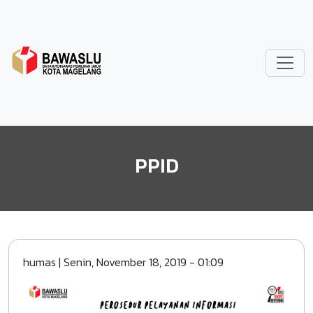
Lompat ke isi utama
PPID
humas
|
Senin, November 18, 2019 - 01:09